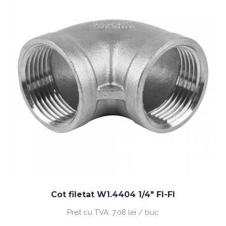
Cot filetat W1.4404 1/4" FI-FI
Pret cu TVA:
7.08 lei / buc