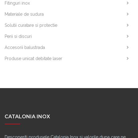
Fitinguri inox
Materiale de sudura
Solutii curatare si protectie
Perii si discuri
Accesorii balustrada
Produse unicat debitate laser
CATALONIA INOX
Descoperiti produsele Catalonia Inox si valorile dupa care ne