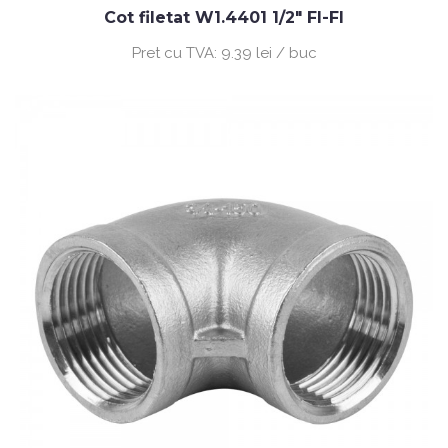
Cot filetat W1.4401 1/2" FI-FI
Pret cu TVA:
9.39 lei / buc