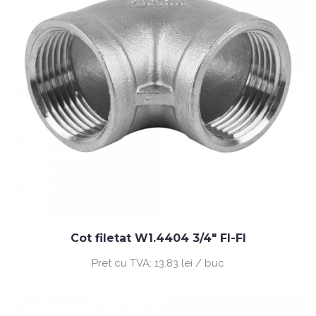
Cot filetat W1.4404 3/4" FI-FI
Pret cu TVA:
13.83 lei / buc