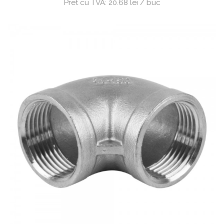
Pret cu TVA:
20.68 lei / buc