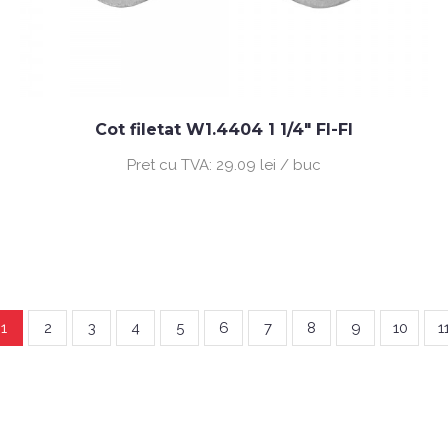
Cot filetat W1.4404 1 1/4" FI-FI
Pret cu TVA:
29.09 lei / buc
1
2
3
4
5
6
7
8
9
10
1