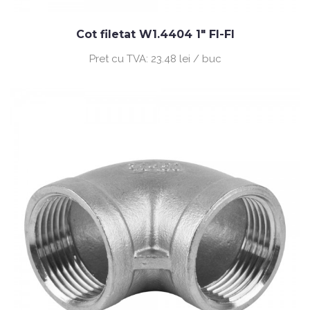
Cot filetat W1.4404 1" FI-FI
Pret cu TVA:
23.48 lei / buc