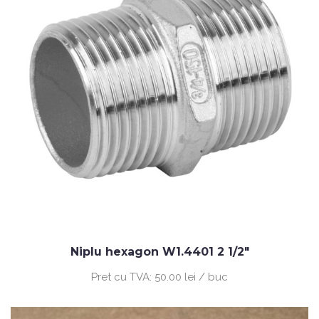
Niplu hexagon W1.4401 2 1/2"
Pret cu TVA:
50.00 lei / buc