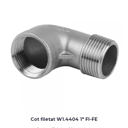
Cot filetat W1.4404 1" FI-FE