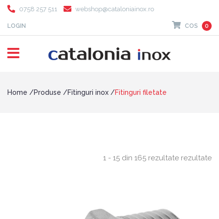
0758 257 511
webshop@cataloniainox.ro
LOGIN
COS
0
Home
Produse
Fitinguri inox
Fitinguri filetate
1 - 15 din 165 rezultate rezultate