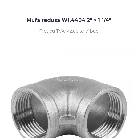
Mufa redusa W1.4404 2" > 1 1/4"
Pret cu TVA:
42.00 lei / buc