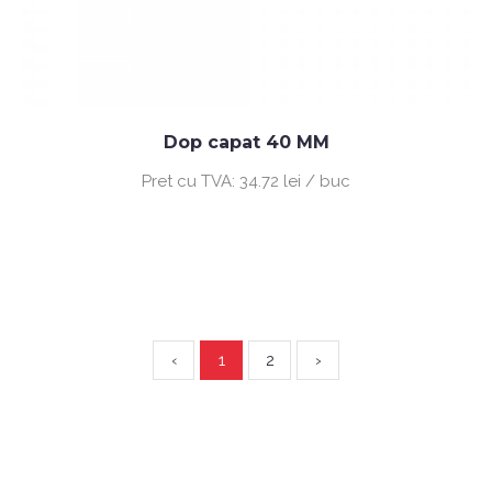
Dop capat 40 MM
Pret cu TVA:
34.72 lei / buc
‹
1
2
›