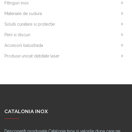
Fitinguri inox
Materiale de sudura
Solutii curatare si protectie
Perii si discuri
Accesorii balustrada
Produse unicat debitate laser
CATALONIA INOX
Descoperiti produsele Catalonia Inox si valorile dupa care ne