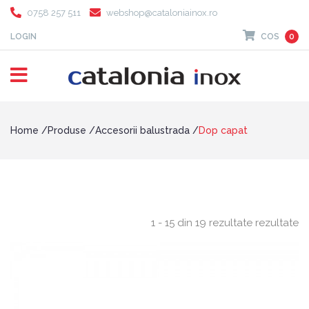
0758 257 511
webshop@cataloniainox.ro
LOGIN
COS
0
Home
Produse
Accesorii balustrada
Dop capat
1 - 15 din 19 rezultate rezultate