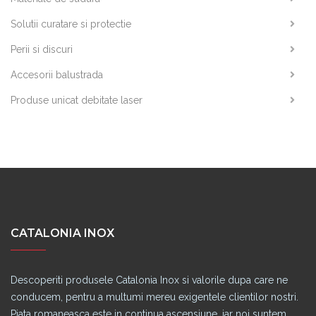
Solutii curatare si protectie
Perii si discuri
Accesorii balustrada
Produse unicat debitate laser
CATALONIA INOX
Descoperiti produsele Catalonia Inox si valorile dupa care ne
conducem, pentru a multumi mereu exigentele clientilor nostri.
Piata romaneasca este in continua ascensiune, iar noi suntem