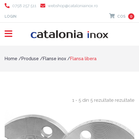
0758 257 511
webshop@cataloniainox.ro
LOGIN
COS
0
Home
Produse
Flanse inox
Flansa libera
1 - 5 din 5 rezultate rezultate