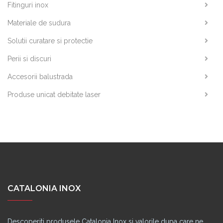
Fitinguri inox
Materiale de sudura
Solutii curatare si protectie
Perii si discuri
Accesorii balustrada
Produse unicat debitate laser
CATALONIA INOX
Descoperiti produsele Catalonia Inox si valorile dupa care ne