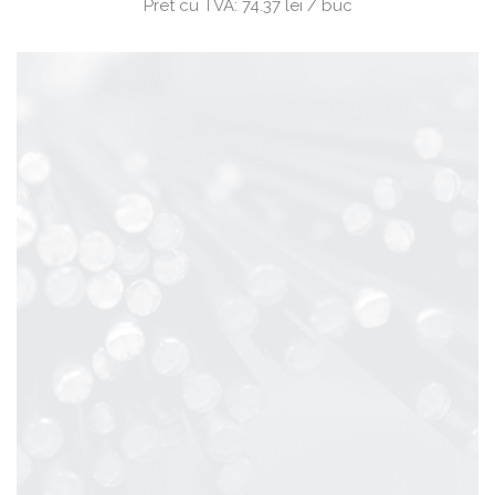
Pret cu TVA:
74.37 lei / buc