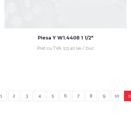
Piesa Y W1.4408 1 1/2"
Pret cu TVA:
113.40 lei / buc
1
2
3
4
5
6
7
8
9
10
1