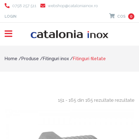
0758 257 511
webshop@cataloniainox.ro
LOGIN
COS
0
Home
Produse
Fitinguri inox
Fitinguri filetate
151 - 165 din 165 rezultate rezultate