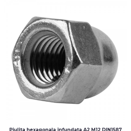
Piulita hexagonala infundata A2 M12 DIN1587