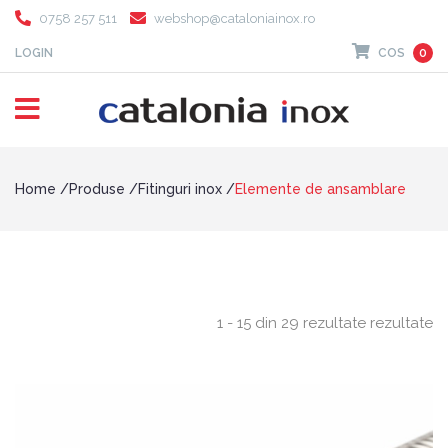
0758 257 511
webshop@cataloniainox.ro
LOGIN
COS
0
Home
Produse
Fitinguri inox
Elemente de ansamblare
1 - 15 din 29 rezultate rezultate