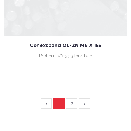
Conexspand OL-ZN M8 X 155
Pret cu TVA:
3.33 lei / buc
‹
1
2
›