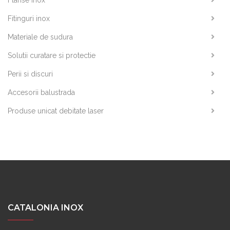
Flanse inox
Fitinguri inox
Materiale de sudura
Solutii curatare si protectie
Perii si discuri
Accesorii balustrada
Produse unicat debitate laser
CATALONIA INOX