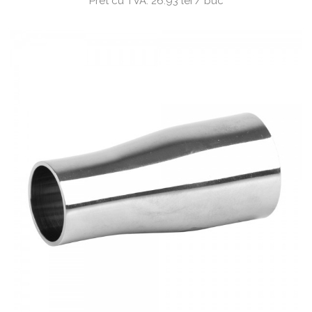
Pret cu TVA:
26.93 lei / buc