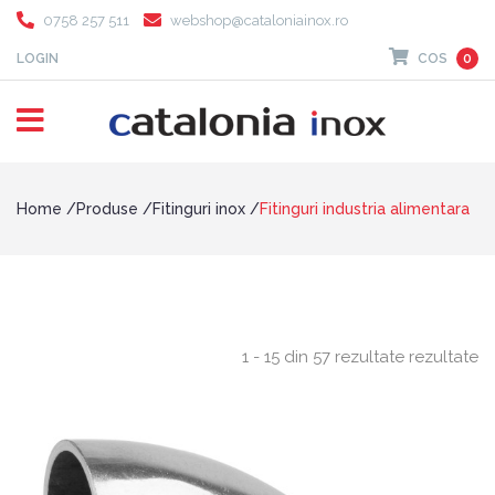
0758 257 511
webshop@cataloniainox.ro
LOGIN
COS
0
Home
Produse
Fitinguri inox
Fitinguri industria alimentara
1 - 15 din 57 rezultate rezultate