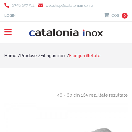
0758 257 511
webshop@cataloniainox.ro
LOGIN
COS
0
Home
Produse
Fitinguri inox
Fitinguri filetate
46 - 60 din 165 rezultate rezultate