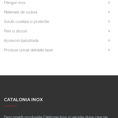
Fitinguri inox
Materiale de sudura
Solutii curatare si protectie
Perii si discuri
Accesorii balustrada
Produse unicat debitate laser
CATALONIA INOX
Descoperiti produsele Catalonia Inox si valorile dupa care ne