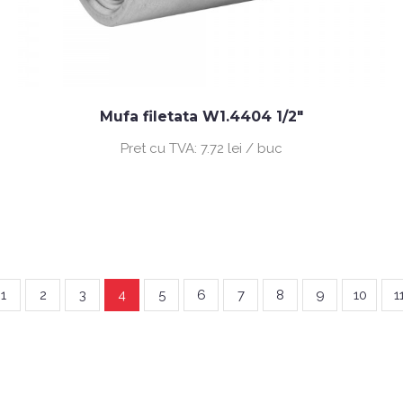
Mufa filetata W1.4404 1/2"
Pret cu TVA:
7.72 lei / buc
1
2
3
4
5
6
7
8
9
10
1