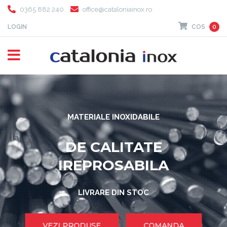
0365 882 240
office@cataloniainox.ro
LOGIN
COS
0
MATERIALE INOXIDABILE
DE CALITATE
IREPROSABILA
LIVRARE DIN STOC
VEZI PRODUSE
COMANDA