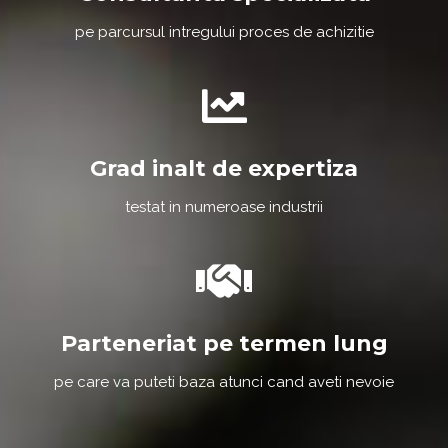
pe parcursul intregului proces de achizitie
Grad inalt de expertiza
testat in numeroase industrii
Parteneriat pe termen lung
pe care va puteti baza atunci cand aveti nevoie