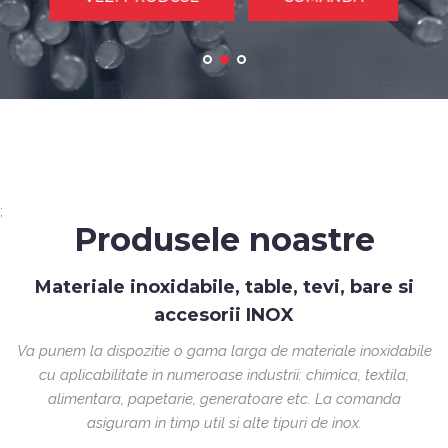
;
Produsele noastre
Materiale inoxidabile, table, tevi, bare si
accesorii INOX
Va punem la dispozitie o gama larga de materiale inoxidabile
cu aplicabilitate in numeroase industrii: chimica, textila,
alimentara, papetarie, generatoare etc. La comanda
asiguram in timp util si alte tipuri de inox.