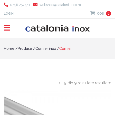
0758 257 511
webshop@cataloniainox.ro
LOGIN
COS
0
Home
Produse
Cornier inox
Cornier
1 - 9 din 9 rezultate rezultate