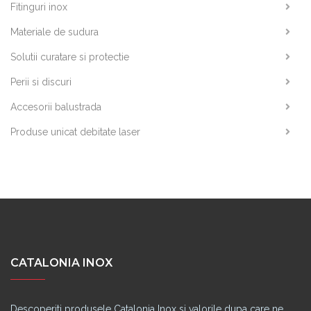
Fitinguri inox
Materiale de sudura
Solutii curatare si protectie
Perii si discuri
Accesorii balustrada
Produse unicat debitate laser
CATALONIA INOX
Descoperiti produsele Catalonia Inox si valorile dupa care ne