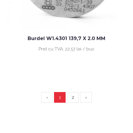
Burdel W1.4301 139,7 X 2.0 MM
Pret cu TVA:
22.57 lei / buc
‹
1
2
›