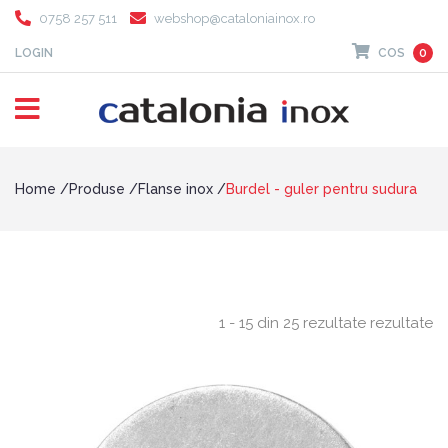
0758 257 511
webshop@cataloniainox.ro
LOGIN
COS
0
Home
Produse
Flanse inox
Burdel - guler pentru sudura
1 - 15 din 25 rezultate rezultate