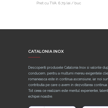
lei / buc
Pret cu TVA:
6.79 lei / buc
CATALONIA INOX
Descoperiti produsele Catalonia Inox si valorile du
conducem, pentru a multumi mereu exigentele clienti
romaneasca este in continua ascensiune, iar noi s
contributia pe care o avem in dezvoltarea continua a
Tot ceea ce realizam este meritul experientei, talentu
echipei noastre.