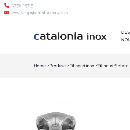
0758 257 511
webshop@cataloniainox.ro
DE
NOI
Home
Produse
Fitinguri inox
Fitinguri filetate