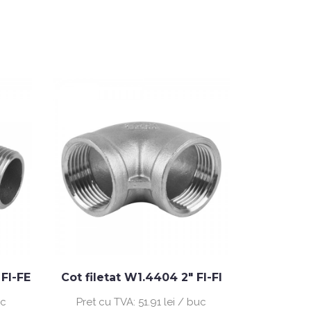
 FI-FE
Cot filetat W1.4404 2" FI-FI
Niplu
W1.4
uc
Pret cu TVA:
51.91 lei / buc