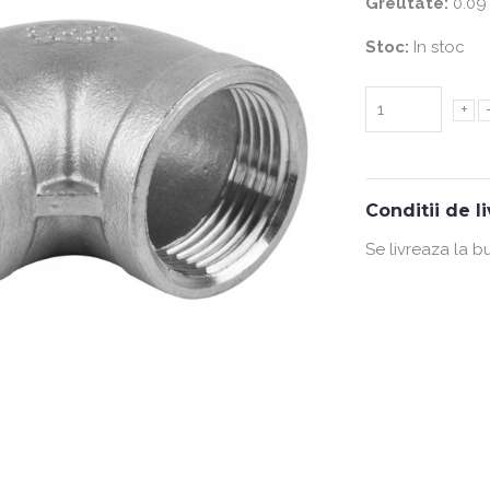
Greutate:
0.09
Stoc:
In stoc
+
Conditii de l
Se livreaza la b