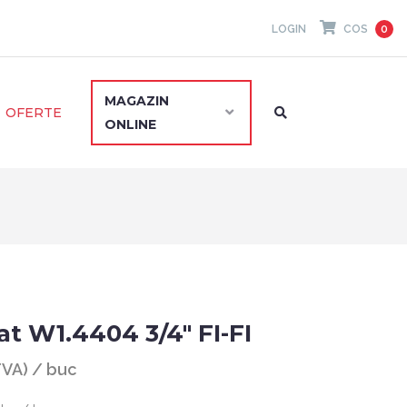
LOGIN
COS
0
MAGAZIN
OFERTE
ONLINE
tat W1.4404 3/4" FI-FI
 TVA) / buc