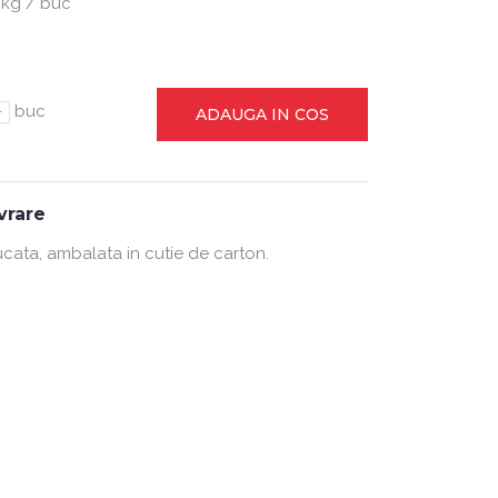
 kg / buc
-
buc
ADAUGA IN COS
ivrare
ucata, ambalata in cutie de carton.