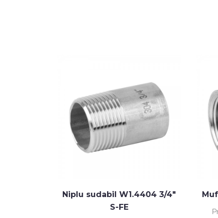
W1.4404 2"
Niplu sudabil W1.4404 3/4"
Muf
S-FE
P