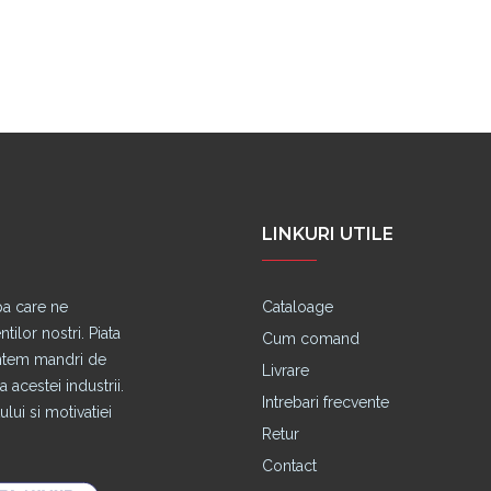
LINKURI UTILE
pa care ne
Cataloage
lor nostri. Piata
Cum comand
untem mandri de
Livrare
 acestei industrii.
Intrebari frecvente
lui si motivatiei
Retur
Contact