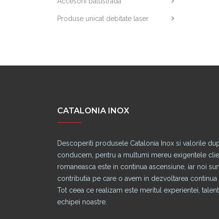
Accesorii balustrada
Produse unicat debitate laser
CATALONIA INOX
Descoperiti produsele Catalonia Inox si valorile du
conducem, pentru a multumi mereu exigentele clienti
romaneasca este in continua ascensiune, iar noi s
contributia pe care o avem in dezvoltarea continua a
Tot ceea ce realizam este meritul experientei, talentu
echipei noastre.