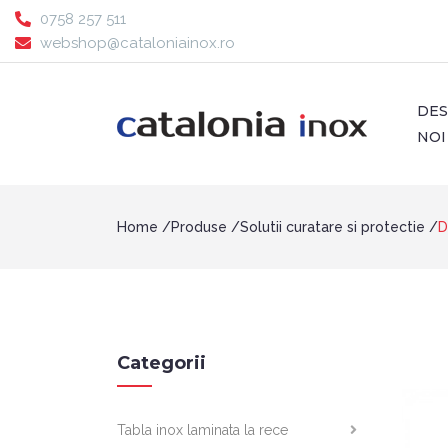
0758 257 511
webshop@cataloniainox.ro
DE
NOI
Home
Produse
Solutii curatare si protectie
D
Categorii
Tabla inox laminata la rece