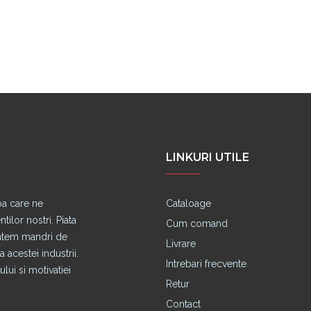
LINKURI UTILE
pa care ne
Cataloage
lor nostri. Piata
Cum comand
untem mandri de
Livrare
 acestei industrii.
Intrebari frecvente
lui si motivatiei
Retur
Contact