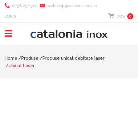
0758 257 511
webshop@cataloniainox.ro
LOGIN
COS
0
Home
Produse
Produse unicat debitate laser
Unicat Laser