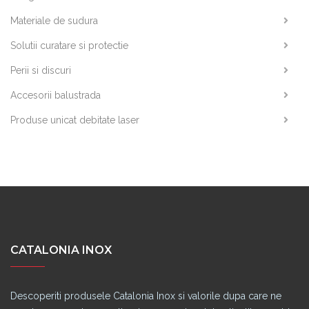
Materiale de sudura
Solutii curatare si protectie
Perii si discuri
Accesorii balustrada
Produse unicat debitate laser
CATALONIA INOX
Descoperiti produsele Catalonia Inox si valorile dupa care ne