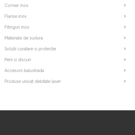
Cornier inox
Flanse inox
Fitinguri inox
Materiale de sudura
Solutii curatare si protectie
Perii si discuri
Accesorii balustrada
Produse unicat debitate laser