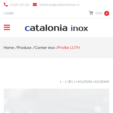
0758 257 511
webshop@cataloniainox.ro
LOGIN
COS
0
Home
Produse
Cornier inox
Profile LUTH
1 - 1 din 1 rezultate rezultate