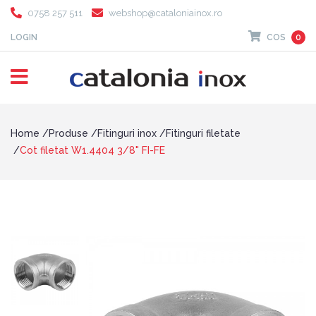
0758 257 511
webshop@cataloniainox.ro
LOGIN
COS
0
Home
Produse
Fitinguri inox
Fitinguri filetate
Cot filetat W1.4404 3/8" FI-FE