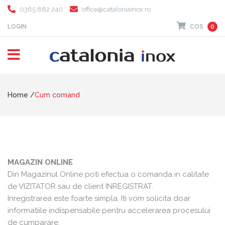
0365 882 240
office@cataloniainox.ro
LOGIN
COS
0
Home
Cum comand
MAGAZIN ONLINE
Din Magazinul Online poti efectua o comanda in calitate
de VIZITATOR sau de client INREGISTRAT.
Inregistrarea este foarte simpla. Iti vom solicita doar
informatiile indispensabile pentru accelerarea procesului
de cumparare.