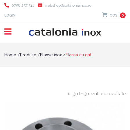
0758 257 511
webshop@cataloniainox.ro
LOGIN
COS
0
Home
Produse
Flanse inox
Flansa cu gat
1 - 3 din 3 rezultate rezultate