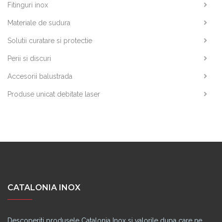
Fitinguri inox
Materiale de sudura
Solutii curatare si protectie
Perii si discuri
Accesorii balustrada
Produse unicat debitate laser
CATALONIA INOX
Descoperiti produsele Catalonia Inox si valorile dupa care ne