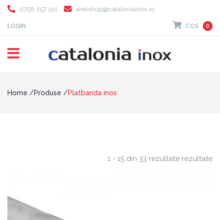
0758 257 511
webshop@cataloniainox.ro
LOGIN
COS
0
Home
Produse
Platbanda inox
1 - 15 din 33 rezultate rezultate