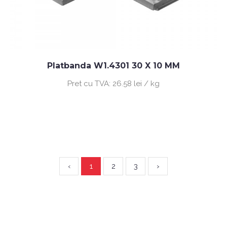
Platbanda W1.4301 30 X 10 MM
Pret cu TVA:
26.58 lei / kg
‹
1
2
3
›