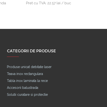
anda
Pret cu TVA:
22.57 lei / buc
Produs d
CATEGORII DE PRODUSE
Produse unicat debitate laser
Teava inox rectangulara
Tabla inox laminata la rece
Accesorii balustrada
Solutii curatare si protectie