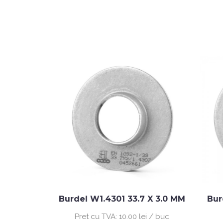
3 X 2.0 MM
Burdel W1.4301 33.7 X 3.0 MM
Bur
ei / buc
Pret cu TVA:
10.00 lei / buc