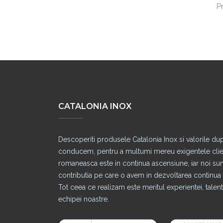
P
CATALONIA INOX
Descoperiti produsele Catalonia Inox si valorile du
conducem, pentru a multumi mereu exigentele clienti
romaneasca este in continua ascensiune, iar noi s
contributia pe care o avem in dezvoltarea continua a
Tot ceea ce realizam este meritul experientei, talentu
echipei noastre.