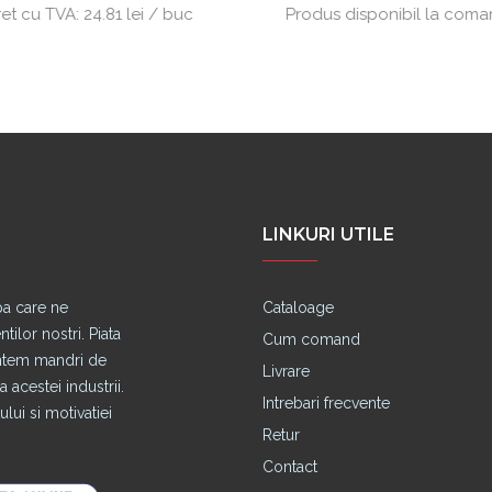
ret cu TVA:
24.81 lei / buc
Produs disponibil la com
LINKURI UTILE
pa care ne
Cataloage
lor nostri. Piata
Cum comand
untem mandri de
Livrare
 acestei industrii.
Intrebari frecvente
lui si motivatiei
Retur
Contact