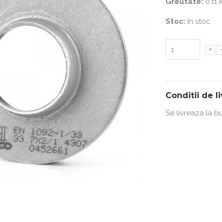
Greutate:
0.11 
Stoc:
In stoc
+
Conditii de l
Se livreaza la b