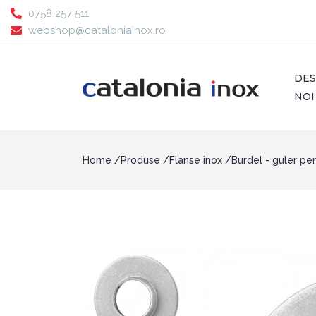
0758 257 511
webshop@cataloniainox.ro
DE
NOI
Home
Produse
Flanse inox
Burdel - guler pe