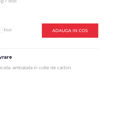
kg / buc
-
buc
ADAUGA IN COS
ivrare
ucata, ambalata in cutie de carton.