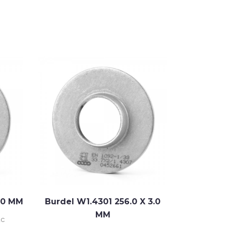
2.0 MM
Burdel W1.4301 256.0 X 3.0
Burdel W1
MM
uc
Pret cu