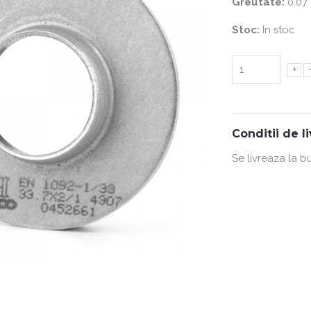
Greutate:
0.07
Stoc:
In stoc
+
Conditii de l
Se livreaza la b