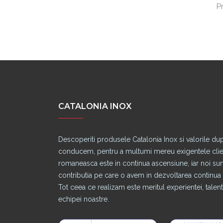
a comanda
P
CATALONIA INOX
Descoperiti produsele Catalonia Inox si valorile du
conducem, pentru a multumi mereu exigentele clienti
romaneasca este in continua ascensiune, iar noi s
contributia pe care o avem in dezvoltarea continua a
Tot ceea ce realizam este meritul experientei, talentu
echipei noastre.