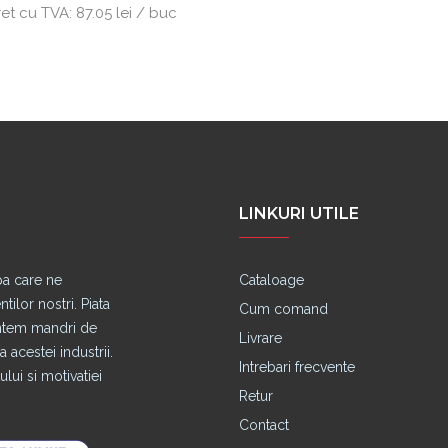
ret cu TVA:
87.05 lei / buc
LINKURI UTILE
pa care ne
Cataloage
lor nostri. Piata
Cum comand
untem mandri de
Livrare
 acestei industrii.
Intrebari frecvente
lui si motivatiei
Retur
Contact