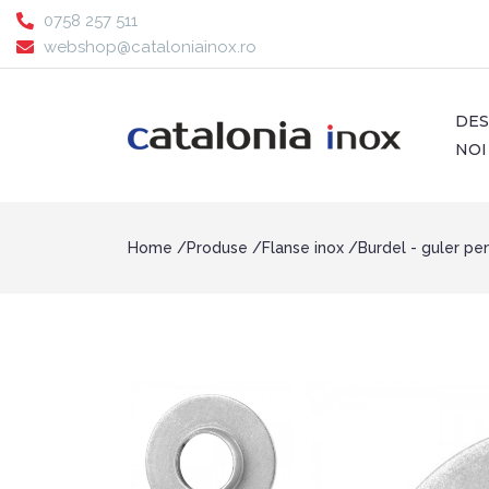
0758 257 511
webshop@cataloniainox.ro
DE
NOI
Home
Produse
Flanse inox
Burdel - guler pe