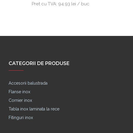
Pret cu TVA:
94.93 lei / buc
CATEGORII DE PRODUSE
Accesorii balustrada
Flanse inox
Cornier inox
Tabla inox laminata la rece
Fitinguri inox