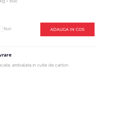
 kg / buc
-
buc
ADAUGA IN COS
ivrare
ucata, ambalata in cutie de carton.