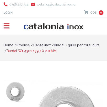
0758 257 511
webshop@cataloniainox.ro
LOGIN
COS
0
Home
Produse
Flanse inox
Burdel - guler pentru sudura
Burdel W1.4301 139,7 X 2.0 MM