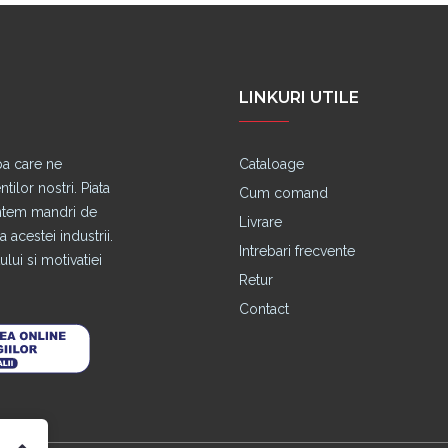
LINKURI UTILE
pa care ne
Cataloage
lor nostri. Piata
Cum comand
untem mandri de
Livrare
 acestei industrii.
Intrebari frecvente
lui si motivatiei
Retur
Contact