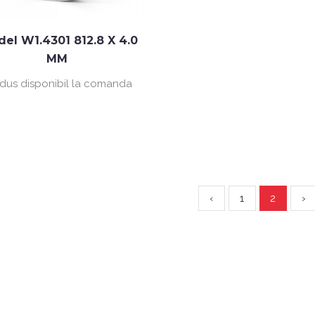
del W1.4301 812.8 X 4.0
MM
dus disponibil la comanda
‹
1
2
›