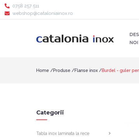
0758 257 511
webshop@cataloniainox.ro
DE
NOI
Home
Produse
Flanse inox
Burdel - guler pe
Categorii
Tabla inox laminata la rece