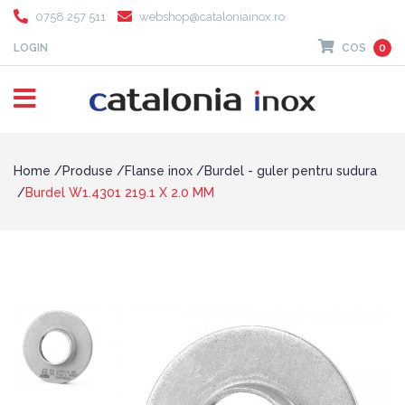
0758 257 511
webshop@cataloniainox.ro
LOGIN
COS
0
Home
Produse
Flanse inox
Burdel - guler pentru sudura
Burdel W1.4301 219.1 X 2.0 MM