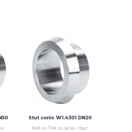
DN50
Stut conic W1.4301 DN20
Teu egal
1
buc
Pret cu TVA:
10.34 lei / buc