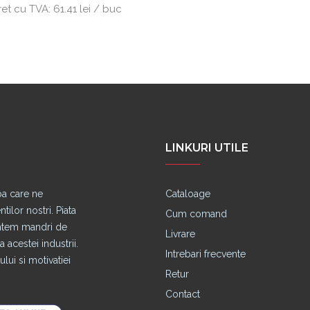
ret cu TVA:
61.41 lei / buc
LINKURI UTILE
pa care ne
Cataloage
lor nostri. Piata
Cum comand
untem mandri de
Livrare
 acestei industrii.
Intrebari frecvente
lui si motivatiei
Retur
Contact