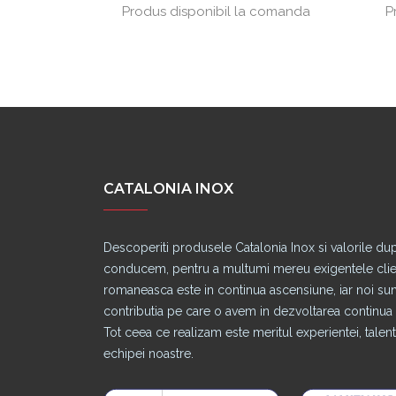
lei / buc
Produs disponibil la comanda
P
CATALONIA INOX
Descoperiti produsele Catalonia Inox si valorile du
conducem, pentru a multumi mereu exigentele clienti
romaneasca este in continua ascensiune, iar noi s
contributia pe care o avem in dezvoltarea continua a
Tot ceea ce realizam este meritul experientei, talentu
echipei noastre.