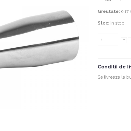
Greutate:
0.17 
Stoc:
In stoc
+
Conditii de l
Se livreaza la b