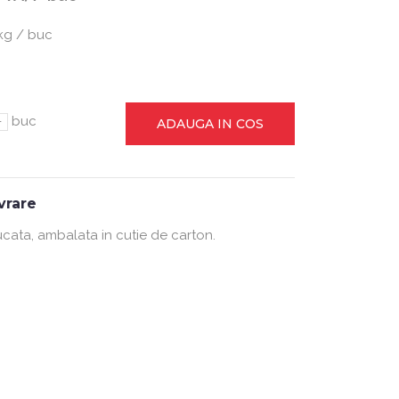
kg / buc
-
buc
ADAUGA IN COS
ivrare
ucata, ambalata in cutie de carton.