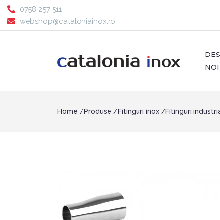
0758 257 511
webshop@cataloniainox.ro
DE
NOI
Home
Produse
Fitinguri inox
Fitinguri industr