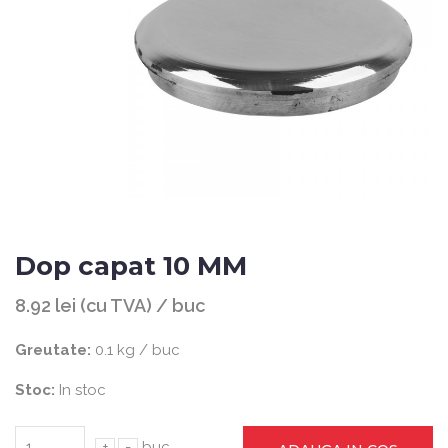
Dop capat 10 MM
8.92 lei (cu TVA) / buc
Greutate:
0.1 kg / buc
Stoc:
In stoc
+
-
buc