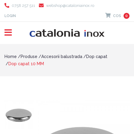
0758 257 511
webshop@cataloniainox.ro
LOGIN
COS
0
Home
Produse
Accesorii balustrada
Dop capat
Dop capat 10 MM