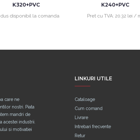
K320+PVC
K240+PVC
dus disponibil la comanda
Pret cu TVA:
20.32 lei / 
LINKURI UTILE
pa care ne
Cataloage
lor nostri. Piata
Cum comand
untem mandri de
Livrare
 acestei industrii.
Intrebari frecvente
lui si motivatiei
Retur