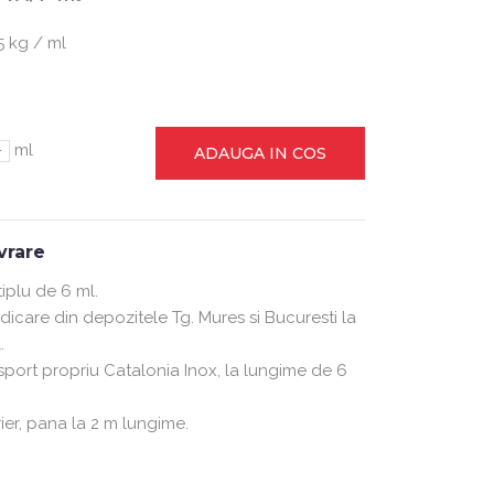
 kg / ml
-
ml
ADAUGA IN COS
ivrare
plu de 6 ml.
ridicare din depozitele Tg. Mures si Bucuresti la
.
nsport propriu Catalonia Inox, la lungime de 6
rier, pana la 2 m lungime.