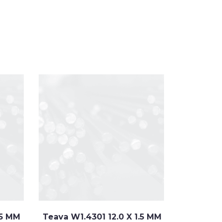
.5 MM
Teava W1.4301 12.0 X 1.5 MM
Teava W1.