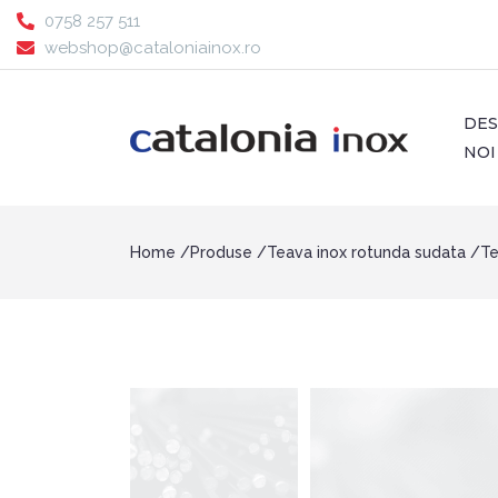
0758 257 511
webshop@cataloniainox.ro
DE
NOI
Home
Produse
Teava inox rotunda sudata
Te