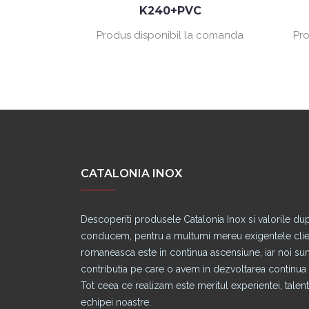
C
K240+PVC
a comanda
Produs disponibil la comanda
Pro
CATALONIA INOX
Descoperiti produsele Catalonia Inox si valorile du
conducem, pentru a multumi mereu exigentele clienti
romaneasca este in continua ascensiune, iar noi s
contributia pe care o avem in dezvoltarea continua a
Tot ceea ce realizam este meritul experientei, talentu
echipei noastre.