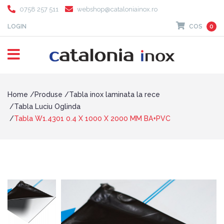
0758 257 511
webshop@cataloniainox.ro
LOGIN
COS
0
Home
Produse
Tabla inox laminata la rece
Tabla Luciu Oglinda
Tabla W1.4301 0.4 X 1000 X 2000 MM BA+PVC