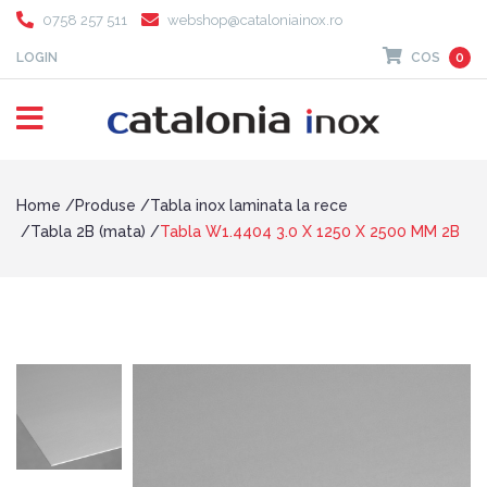
0758 257 511
webshop@cataloniainox.ro
LOGIN
COS
0
Home
Produse
Tabla inox laminata la rece
Tabla 2B (mata)
Tabla W1.4404 3.0 X 1250 X 2500 MM 2B