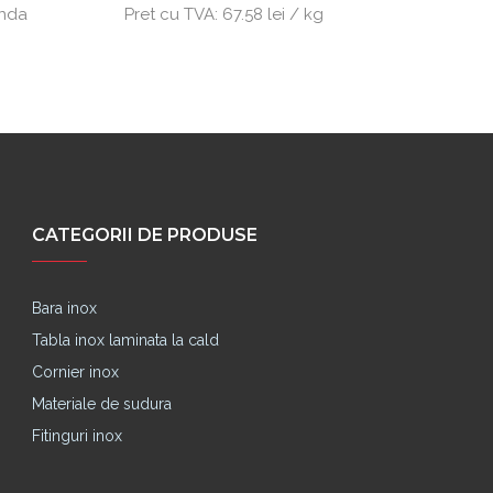
anda
Pret cu TVA:
67.58 lei / kg
Produs d
CATEGORII DE PRODUSE
Bara inox
Tabla inox laminata la cald
Cornier inox
Materiale de sudura
Fitinguri inox