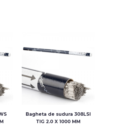
AWS
Bagheta de sudura 308LSI
Baghet
MM
TIG 2.0 X 1000 MM
ER308