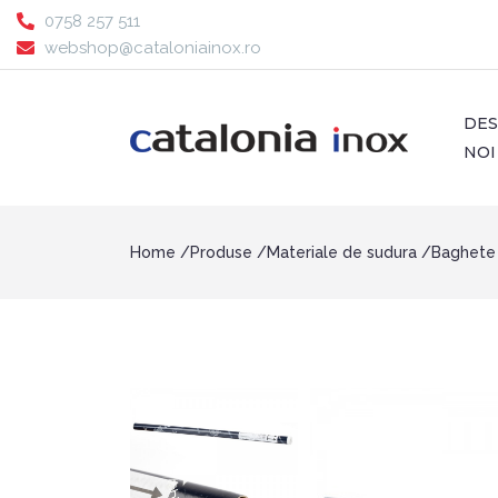
0758 257 511
webshop@cataloniainox.ro
DE
NOI
Home
Produse
Materiale de sudura
Baghete