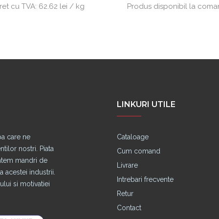
ret cu TVA:
62.62 lei / kg
Produs disponibil la com
LINKURI UTILE
pa care ne
Cataloage
lor nostri. Piata
Cum comand
untem mandri de
Livrare
 acestei industrii.
Intrebari frecvente
lui si motivatiei
Retur
Contact