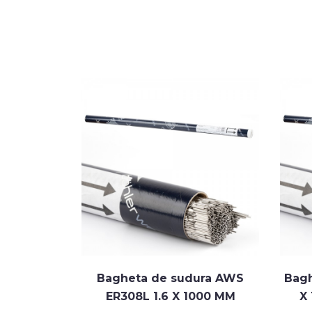
 EAS 2-IG
Bagheta de sudura AWS
Bagh
00 MM
ER308L 1.6 X 1000 MM
X