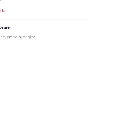
/
nda
ivrare
tie, ambalaj original