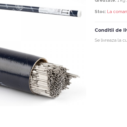
Greutate:
1 kg 
Stoc:
La coma
Conditii de l
Se livreaza la cu