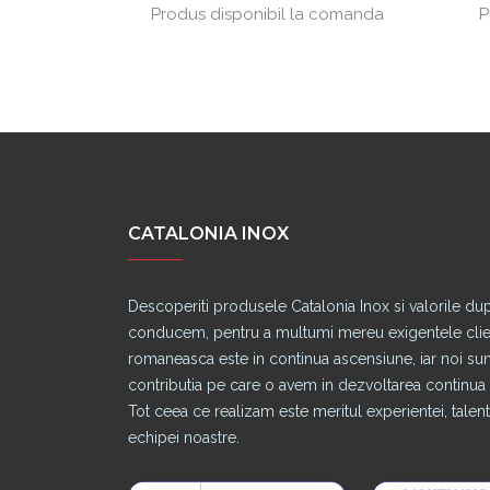
lei / kg
Produs disponibil la comanda
P
CATALONIA INOX
Descoperiti produsele Catalonia Inox si valorile du
conducem, pentru a multumi mereu exigentele clienti
romaneasca este in continua ascensiune, iar noi s
contributia pe care o avem in dezvoltarea continua a
Tot ceea ce realizam este meritul experientei, talentu
echipei noastre.