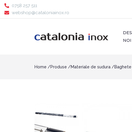
0758 257 511
webshop@cataloniainox.ro
DE
NOI
Home
Produse
Materiale de sudura
Baghete