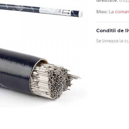
Greutate:
0.037
Stoc:
La coma
Conditii de l
Se livreaza la cu