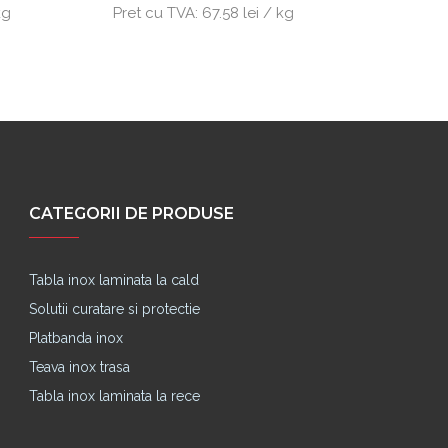
kg
Pret cu TVA:
67.58 lei / kg
Pret cu
CATEGORII DE PRODUSE
Tabla inox laminata la cald
Solutii curatare si protectie
Platbanda inox
Teava inox trasa
Tabla inox laminata la rece