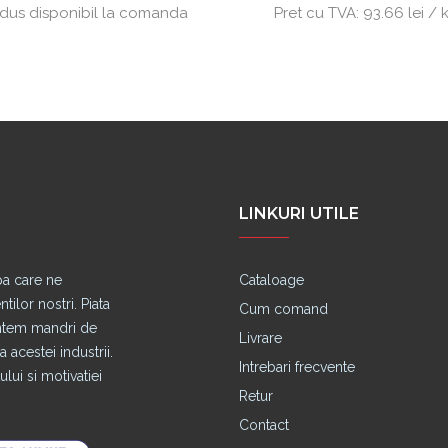
dus disponibil la comanda
Pret cu TVA:
93.66 lei / 
LINKURI UTILE
pa care ne
Cataloage
lor nostri. Piata
Cum comand
untem mandri de
Livrare
 acestei industrii.
Intrebari frecvente
lui si motivatiei
Retur
Contact