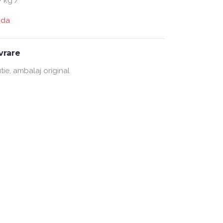
 kg /
nda
ivrare
tie, ambalaj original