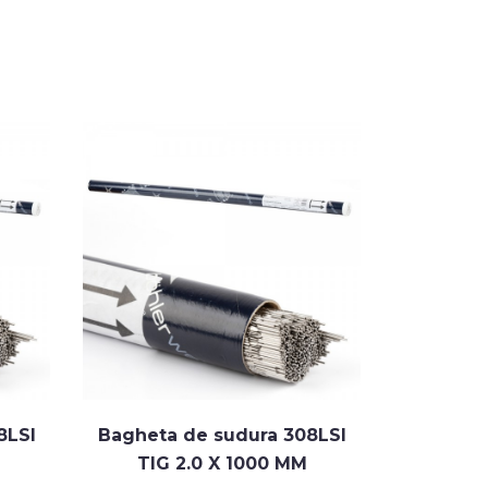
8LSI
Bagheta de sudura 308LSI
Bagheta 
TIG 2.0 X 1000 MM
308L