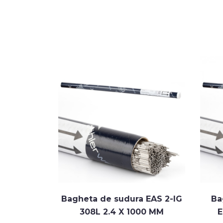
 EAS 2-IG
Bagheta de sudura EAS 2-IG
Ba
00 MM
308L 2.4 X 1000 MM
E