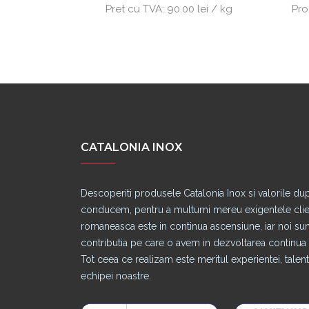
a comanda
Pret cu TVA:
90.00 lei / kg
Pro
CATALONIA INOX
Descoperiti produsele Catalonia Inox si valorile du
conducem, pentru a multumi mereu exigentele clienti
romaneasca este in continua ascensiune, iar noi s
contributia pe care o avem in dezvoltarea continua a
Tot ceea ce realizam este meritul experientei, talentu
echipei noastre.