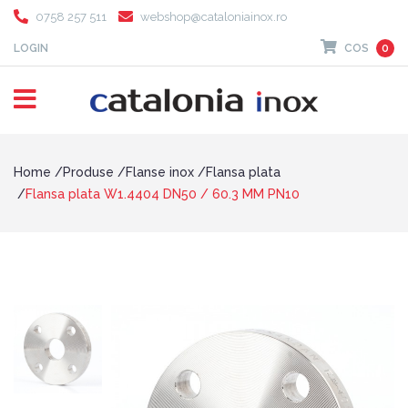
0758 257 511
webshop@cataloniainox.ro
LOGIN
COS
0
Home
Produse
Flanse inox
Flansa plata
Flansa plata W1.4404 DN50 / 60.3 MM PN10