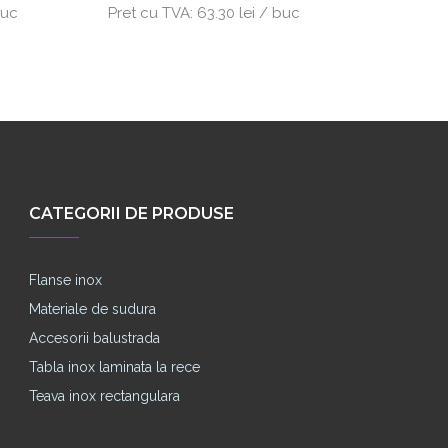
buc
Pret cu TVA:
63.30 lei / buc
Pret cu
CATEGORII DE PRODUSE
Flanse inox
Materiale de sudura
Accesorii balustrada
Tabla inox laminata la rece
Teava inox rectangulara