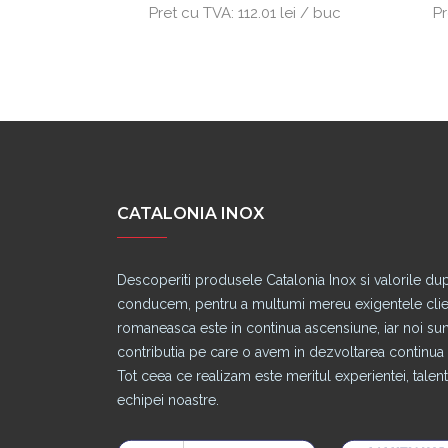
a comanda
Pret cu TVA:
112.01 lei / buc
Pr
CATALONIA INOX
Descoperiti produsele Catalonia Inox si valorile du
conducem, pentru a multumi mereu exigentele clienti
romaneasca este in continua ascensiune, iar noi s
contributia pe care o avem in dezvoltarea continua a
Tot ceea ce realizam este meritul experientei, talentu
echipei noastre.