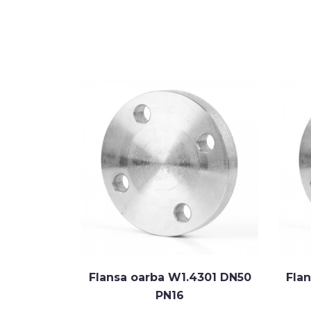
4301 DN15
Flansa oarba W1.4301 DN50
Fla
PN16