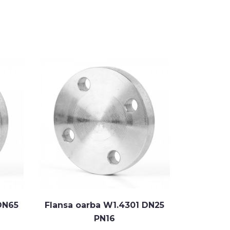
DN65
Flansa oarba W1.4301 DN25
Flansa o
PN16