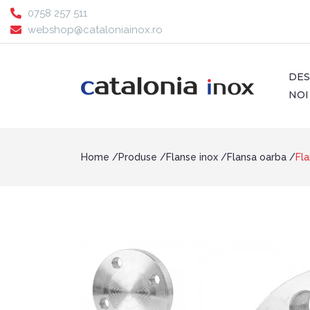
0758 257 511
webshop@cataloniainox.ro
DE
NOI
Home
Produse
Flanse inox
Flansa oarba
Fl