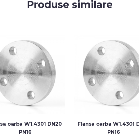
Produse similare
nsa oarba W1.4301 DN20
Flansa oarba W1.4301 
PN16
PN16