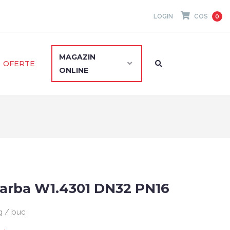
LOGIN
COS
0
MAGAZIN
OFERTE
ONLINE
oarba W1.4301 DN32 PN16
g / buc