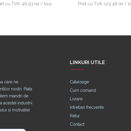
et cu TVA:
46.93 lei / buc
Pret cu TVA:
129.48 lei / 
LINKURI UTILE
pa care ne
Cataloage
lor nostri. Piata
Cum comand
untem mandri de
Livrare
 acestei industrii.
Intrebari frecvente
lui si motivatiei
Retur
Contact