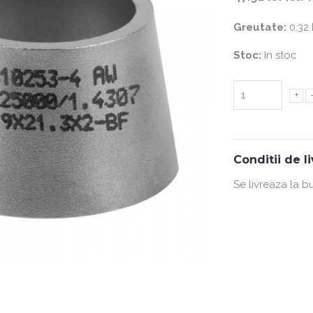
Greutate:
0.32
Stoc:
In stoc
+
Conditii de l
Se livreaza la b