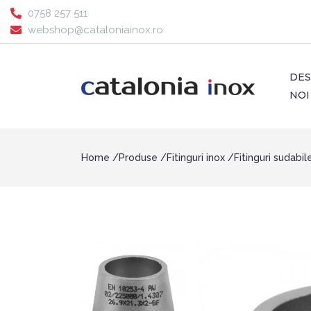
0758 257 511
webshop@cataloniainox.ro
DE
NOI
Home
Produse
Fitinguri inox
Fitinguri sudabil