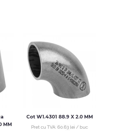
ca
Cot W1.4301 88.9 X 2.0 MM
Teu egal
.0 MM
Pret cu TVA:
60.63 lei / buc