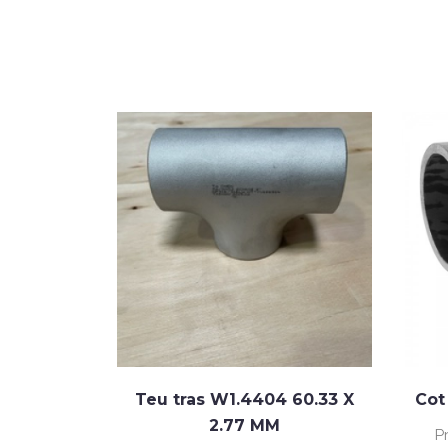
ntrica
Teu tras W1.4404 60.33 X
Cot
9 X 2.0 MM
2.77 MM
P