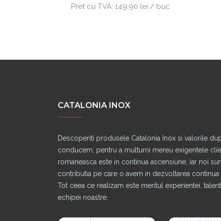
lei / buc
Pret cu TVA:
149.90 lei / buc
CATALONIA INOX
Descoperiti produsele Catalonia Inox si valorile du
conducem, pentru a multumi mereu exigentele clienti
romaneasca este in continua ascensiune, iar noi s
contributia pe care o avem in dezvoltarea continua a
Tot ceea ce realizam este meritul experientei, talentu
echipei noastre.