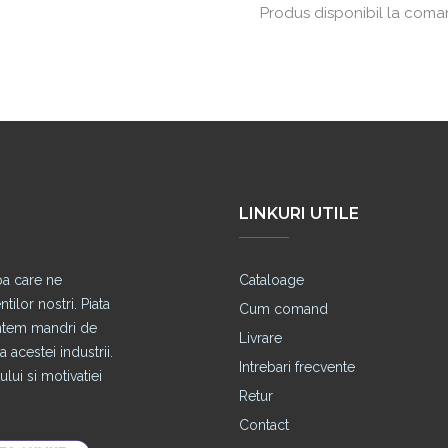
Produs disponibil la com
LINKURI UTILE
pa care ne
Cataloage
lor nostri. Piata
Cum comand
untem mandri de
Livrare
 acestei industrii.
Intrebari frecvente
lui si motivatiei
Retur
Contact