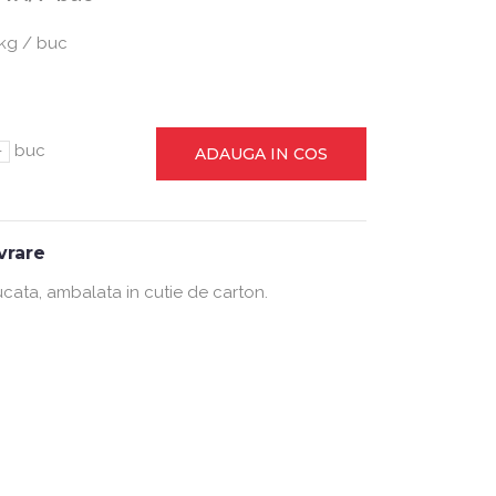
 kg / buc
-
buc
ADAUGA IN COS
ivrare
ucata, ambalata in cutie de carton.