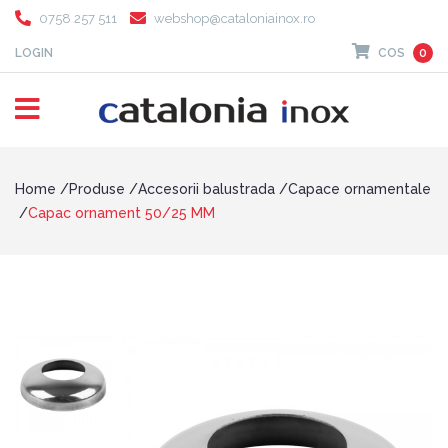
0758 257 511
webshop@cataloniainox.ro
LOGIN
COS
0
Home
Produse
Accesorii balustrada
Capace ornamentale
Capac ornament 50/25 MM